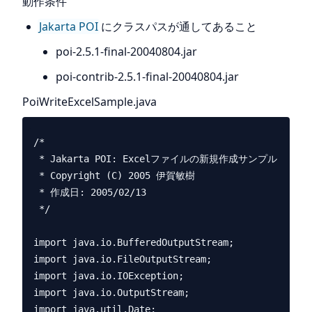
動作条件
Jakarta POI
にクラスパスが通してあること
poi-2.5.1-final-20040804.jar
poi-contrib-2.5.1-final-20040804.jar
PoiWriteExcelSample.java
/*

 * Jakarta POI: Excelファイルの新規作成サンプル

 * Copyright (C) 2005 伊賀敏樹

 * 作成日: 2005/02/13

 */

import java.io.BufferedOutputStream;

import java.io.FileOutputStream;

import java.io.IOException;

import java.io.OutputStream;

import java.util.Date;
