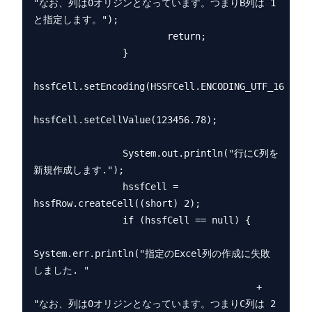
"なお、列は0オリジンとなっています。つまりB列は 1 
と指定します。");

                        return;

                }

hssfCell.setEncoding(HSSFCell.ENCODING_UTF_16);

hssfCell.setCellValue(123456.78);

                System.out.println("行にC列を
新規作成します.");

                hssfCell = 
hssfRow.createCell((short) 2);

                if (hssfCell == null) {

System.err.println("指定のExcel列の作成に失敗
しました. "

                                        + 
"なお、列は0オリジンとなっています。つまりC列は 2 