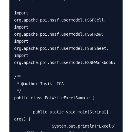
import 
org.apache.poi.hssf.usermodel.HSSFCell;

import 
org.apache.poi.hssf.usermodel.HSSFRow;

import 
org.apache.poi.hssf.usermodel.HSSFSheet;

import 
org.apache.poi.hssf.usermodel.HSSFWorkbook;

/**

 * @author Tosiki IGA

 */

public class PoiWriteExcelSample {

        public static void main(String[] 
args) {

                System.out.println("Excelブ