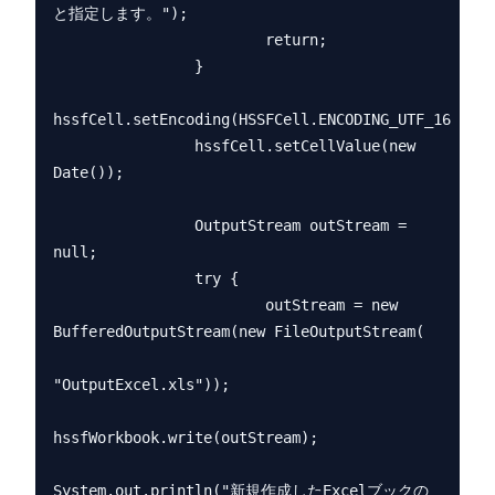
と指定します。");

                        return;

                }

hssfCell.setEncoding(HSSFCell.ENCODING_UTF_16);

                hssfCell.setCellValue(new 
Date());

                OutputStream outStream = 
null;

                try {

                        outStream = new 
BufferedOutputStream(new FileOutputStream(

"OutputExcel.xls"));

hssfWorkbook.write(outStream);

System.out.println("新規作成したExcelブックの