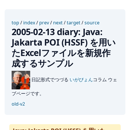
top
/
index
/
prev
/
next
/
target
/
source
2005-02-13 diary: Java:
Jakarta POI (HSSF) を用い
たExcelファイルを新規作
成するサンプル
日記形式でつづる
いがぴょん
コラム ウェ
ブページです。
old-v2