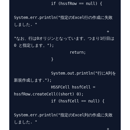
                if (hssfRow == null) {

System.err.println("指定のExcel行の作成に失敗
しました. "

                                        + 
"なお、行は0オリジンとなっています。つまり1行目は 
0 と指定します。");

                        return;

                }

                System.out.println("行にA列を
新規作成します.");

                HSSFCell hssfCell = 
hssfRow.createCell((short) 0);

                if (hssfCell == null) {

System.err.println("指定のExcel列の作成に失敗
しました. "

                                        + 