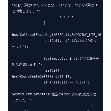
"なお、列は0オリジンとなっています。つまりA列は 0 
と指定します。");

                        return;

                }

hssfCell.setEncoding(HSSFCell.ENCODING_UTF_16);

                hssfCell.setCellValue("値の
セット");

                System.out.println("行にB列を
新規作成します.");

                hssfCell = 
hssfRow.createCell((short) 1);

                if (hssfCell == null) {

System.err.println("指定のExcel列の作成に失敗
しました. "

                                        + 