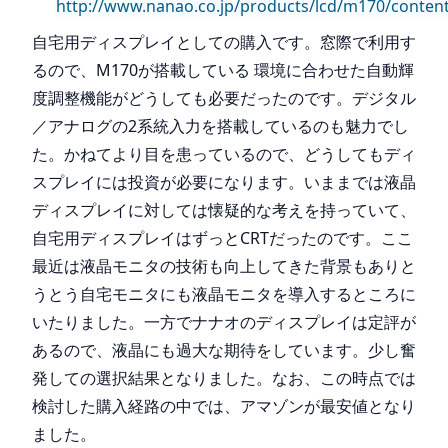
http://www.nanao.co.jp/products/lcd/m170/content
自宅用ディスプレイとしての購入です。窓際で利用す
るので、M170が搭載している 環境に合わせた自動輝
度調整機能がどうしても必要だったのです。デジタル
／アナログの2系統入力を搭載しているのも魅力でし
た。かねてより目を患っているので、どうしてもディ
スプレイには投資が必要になります。いままでは液晶
ディスプレイに対しては懐疑的な考えを持っていて、
自宅用ディスプレイはずっとCRTだったのです。ここ
最近は液晶モニタの技術も向上してきた背景もありと
うとう自宅モニタにも液晶モニタを導入するところに
いたりました。一方でナナオのディスプレイは定評が
あるので、液晶にも過大な期待をしています。少し奮
発しての選択結果となりました。なお、この時点では
検討した購入経路の中では、アマゾンが最安値となり
ました。