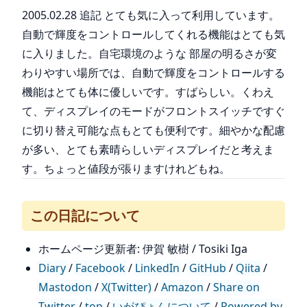
2005.02.28 追記 とても気に入って利用しています。
自動で輝度をコントロールしてくれる機能はとても気
に入りました。自宅環境のような 部屋の明るさが変
わりやすい場所では、自動で輝度をコントロールする
機能はとても体に優しいです。すばらしい。くわえ
て、ディスプレイのモードがフロントスイッチですぐ
に切り替え可能な点もとても便利です。細やかな配慮
が多い、とても素晴らしいディスプレイだと考えま
す。ちょっと値段が張りますけれどもね。
この日記について
ホームページ更新者: 伊賀 敏樹 / Tosiki Iga
Diary
/
Facebook
/
LinkedIn
/
GitHub
/
Qiita
/
Mastodon
/
X(Twitter)
/
Amazon
/
Share on
Twitter
/
top
/
いがぴょんについて
/
Powered by