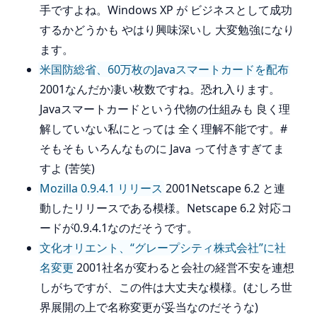
手ですよね。Windows XP が ビジネスとして成功
するかどうかも やはり興味深いし 大変勉強になり
ます。
米国防総省、60万枚のJavaスマートカードを配布
2001なんだか凄い枚数ですね。恐れ入ります。
Javaスマートカードという代物の仕組みも 良く理
解していない私にとっては 全く理解不能です。#
そもそも いろんなものに Java って付きすぎてま
すよ (苦笑)
Mozilla 0.9.4.1 リリース
2001Netscape 6.2 と連
動したリリースである模様。Netscape 6.2 対応コ
ードが0.9.4.1なのだそうです。
文化オリエント、“グレープシティ株式会社”に社
名変更
2001社名が変わると会社の経営不安を連想
しがちですが、この件は大丈夫な模様。(むしろ世
界展開の上で名称変更が妥当なのだそうな)