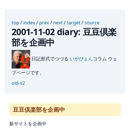
top
/
index
/
prev
/
next
/
target
/
source
2001-11-02 diary: 豆豆倶楽
部を企画中
日記形式でつづる
いがぴょん
コラム ウェ
ブページです。
old-v2
豆豆倶楽部を企画中
新サイトを企画中