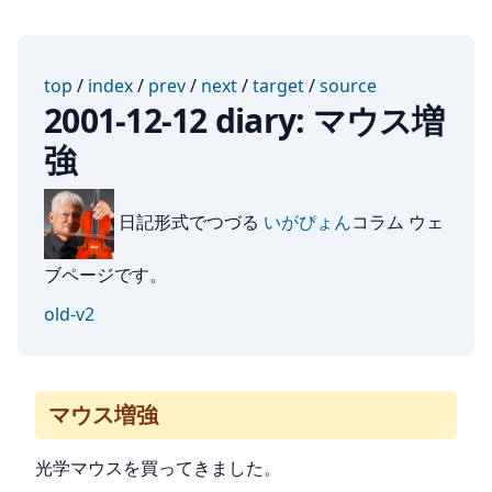
top
/
index
/
prev
/
next
/
target
/
source
2001-12-12 diary: マウス増
強
日記形式でつづる
いがぴょん
コラム ウェ
ブページです。
old-v2
マウス増強
光学マウスを買ってきました。