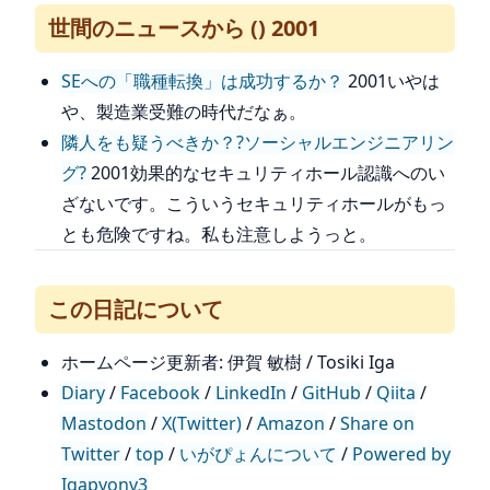
世間のニュースから () 2001
SEへの「職種転換」は成功するか？
2001いやは
や、製造業受難の時代だなぁ。
隣人をも疑うべきか？?ソーシャルエンジニアリン
グ?
2001効果的なセキュリティホール認識へのい
ざないです。こういうセキュリティホールがもっ
とも危険ですね。私も注意しようっと。
この日記について
ホームページ更新者: 伊賀 敏樹 / Tosiki Iga
Diary
/
Facebook
/
LinkedIn
/
GitHub
/
Qiita
/
Mastodon
/
X(Twitter)
/
Amazon
/
Share on
Twitter
/
top
/
いがぴょんについて
/
Powered by
Igapyonv3