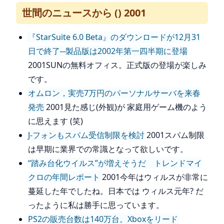
世間のニュースから () 2001
『StarSuite 6.0 Beta』のダウンロードが12月31
日で終了─製品版は2002年第一四半期に登場
2001SUNの無料オフィス。正式版の登場が楽しみ
です。
オムロン，実売7万円のパーソナルサーバを来春
発売
2001見た感じ(外観)が 家庭用ゲーム機のよう
に思えます (笑)
J-フォンもスパム受信制限を検討
2001スパム制限
は早期に業界での常識となって欲しいです。
“踏み台化ウイルス”が増えそうだ トレンドマイ
クロの年間レポート
2001今年はウィルスが非常に
蔓延した年でしたね。日本では ウィルス元年? だ
ったように私は勝手に思っています。
PS2の販売台数は140万台。Xboxをリード