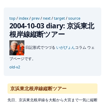
top
/
index
/
prev
/
next
/
target
/
source
2004-10-03 diary: 京浜東北
根岸線縦断ツアー
日記形式でつづる
いがぴょん
コラム ウェ
ブページです。
old-v2
京浜東北根岸線縦断ツアー
先日、京浜東北根岸線を大船から大宮まで一気に縦断