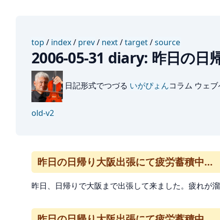
top
/
index
/
prev
/
next
/
target
/
source
2006-05-31 diary:
日記形式でつづる
いがぴょん
コラム ウェ
old-v2
昨日の日帰り大阪出張にて疲労蓄積中…
昨日、日帰りで大阪まで出張して来ました。疲れが溜
昨日の日帰り大阪出張にて疲労蓄積中…