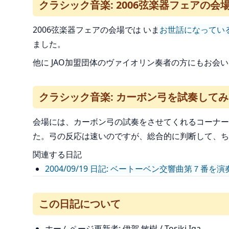
クラシック音楽: 2006弦楽器フェアの会
2006弦楽器フェアの会場では いま
お世話になってい
ました。
他に JAO加盟団体のヴァイオリン奏者の方にもお会
クラシック音楽: カーボン弓を試奏してみ
会場には、カーボン弓の試奏をさせてくれるコーナー
た。弓の反応は速いのですが、総合的に判断して、
関連する日記
2004/09/19 日記: ベートーベン交響曲第７番
この日記について
ホームページ更新者: 伊賀 敏樹 / Tosiki Iga