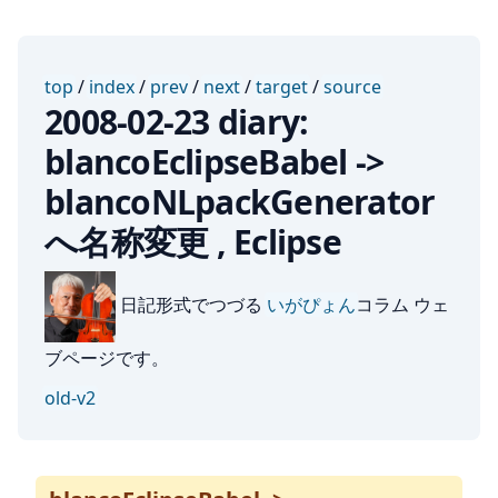
top
/
index
/
prev
/
next
/
target
/
source
2008-02-23 diary:
blancoEclipseBabel ->
blancoNLpackGenerator
へ名称変更 , Eclipse
日記形式でつづる
いがぴょん
コラム ウェ
ブページです。
old-v2