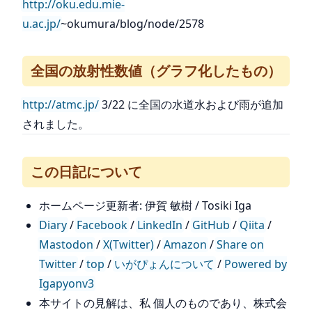
http://oku.edu.mie-
u.ac.jp/
~okumura/blog/node/2578
全国の放射性数値（グラフ化したもの）
http://atmc.jp/
3/22 に全国の水道水および雨が追加
されました。
この日記について
ホームページ更新者: 伊賀 敏樹 / Tosiki Iga
Diary
/
Facebook
/
LinkedIn
/
GitHub
/
Qiita
/
Mastodon
/
X(Twitter)
/
Amazon
/
Share on
Twitter
/
top
/
いがぴょんについて
/
Powered by
Igapyonv3
本サイトの見解は、私 個人のものであり、株式会