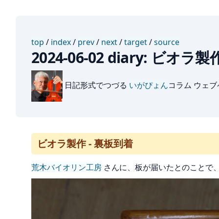
top
/
index
/
prev
/
next
/
target
/
source
2024-06-02 diary: ビオラ
日記形式でつづる
いがぴょん
コラム ウェ
ビオラ製作 - 裏板到着
荒木バイオリン工房
さんに、板が届いたとのことで、