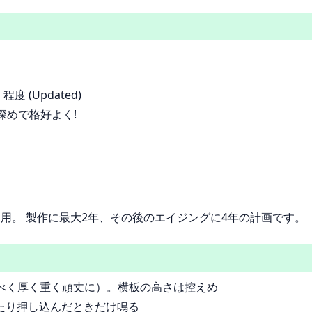
度 (Updated)
彫り深めで格好よく!
として利用。 製作に最大2年、その後のエイジングに4年の計画です。
厚（なるべく厚く重く頑丈に）。横板の高さは控えめ
たり押し込んだときだけ鳴る