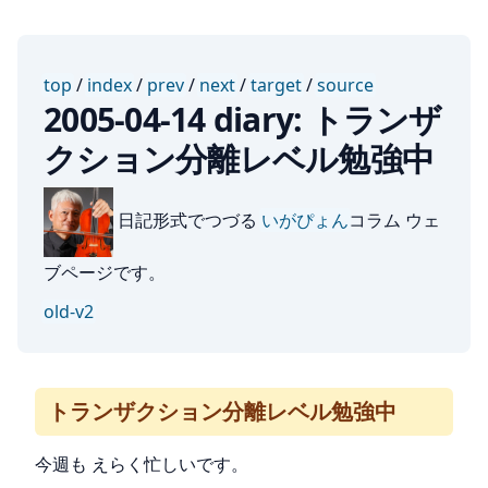
top
/
index
/
prev
/
next
/
target
/
source
2005-04-14 diary: トランザ
クション分離レベル勉強中
日記形式でつづる
いがぴょん
コラム ウェ
ブページです。
old-v2
トランザクション分離レベル勉強中
今週も えらく忙しいです。