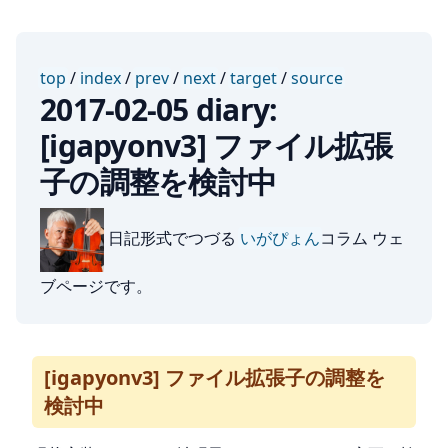
top
/
index
/
prev
/
next
/
target
/
source
2017-02-05 diary:
[igapyonv3] ファイル拡張
子の調整を検討中
日記形式でつづる
いがぴょん
コラム ウェ
ブページです。
[igapyonv3] ファイル拡張子の調整を
検討中