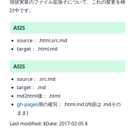
現状実装のファイル拡張子について、これの変更を検
討中です。
ASIS
source： .html.src.md
target： .html.md
ASIS
source： .src.md
target： .md
md2html後： .html
gh-pages
用の複写： .html.md (内容は .mdその
まま)
Last modified: $Date: 2017-02-05 $