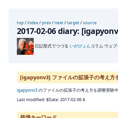
top
/
index
/
prev
/
next
/
target
/
source
2017-02-06 diary: [
日記形式でつづる
いがぴょん
コラム ウェ
[igapyonv3] ファイルの拡張子の考え
igapyonv3
のファイルの拡張子の考え方を調整実験中
Last modified: $Date: 2017-02-06 $
登場キーワード