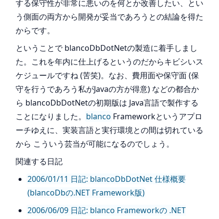
する保守性が非常に悪いのを何とか改善したい、とい
う側面の両方から開発が妥当であろうとの結論を得た
からです。
ということで blancoDbDotNetの製造に着手しまし
た。これを年内に仕上げるというのだからキビシいス
ケジュールですね (苦笑)。なお、費用面や保守面 (保
守を行うであろう私がJavaの方が得意) などの都合か
ら blancoDbDotNetの初期版は Java言語で製作する
ことになりました。
blanco
Frameworkというアプロ
ーチゆえに、実装言語と実行環境との間は切れている
から こういう芸当が可能になるのでしょう。
関連する日記
2006/01/11 日記: blancoDbDotNet 仕様概要
(blancoDbの.NET Framework版)
2006/06/09 日記: blanco Frameworkの .NET