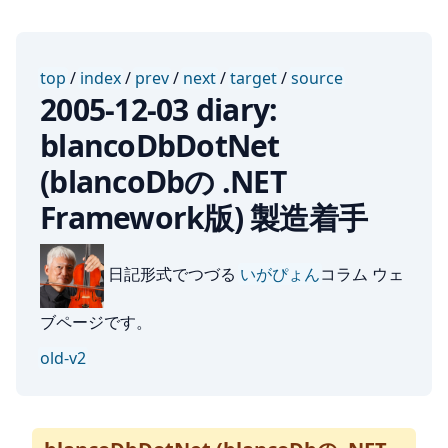
top
/
index
/
prev
/
next
/
target
/
source
2005-12-03 diary:
blancoDbDotNet
(blancoDbの .NET
Framework版) 製造着手
日記形式でつづる
いがぴょん
コラム ウェ
ブページです。
old-v2